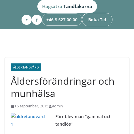
Hoppa
Hagsätra
Tandläkarna
till
+46 8 627 00 00
Boka Tid
innehåll
ÄLDERTANDVÅRD
Åldersförändringar och
munhälsa
16 september, 2015
admin
Förr blev man ”gammal och
tandlös”