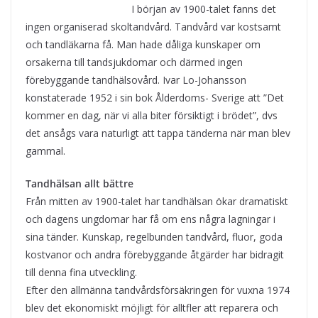
I början av 1900-talet fanns det
ingen organiserad skoltandvård. Tandvård var kostsamt
och tandläkarna få. Man hade dåliga kunskaper om
orsakerna till tandsjukdomar och därmed ingen
förebyggande tandhälsovård. Ivar Lo-Johansson
konstaterade 1952 i sin bok Ålderdoms- Sverige att ”Det
kommer en dag, när vi alla biter försiktigt i brödet”, dvs
det ansågs vara naturligt att tappa tänderna när man blev
gammal.
Tandhälsan allt bättre
Från mitten av 1900-talet har tandhälsan ökar dramatiskt
och dagens ungdomar har få om ens några lagningar i
sina tänder. Kunskap, regelbunden tandvård, fluor, goda
kostvanor och andra förebyggande åtgärder har bidragit
till denna fina utveckling.
Efter den allmänna tandvårdsförsäkringen för vuxna 1974
blev det ekonomiskt möjligt för alltfler att reparera och