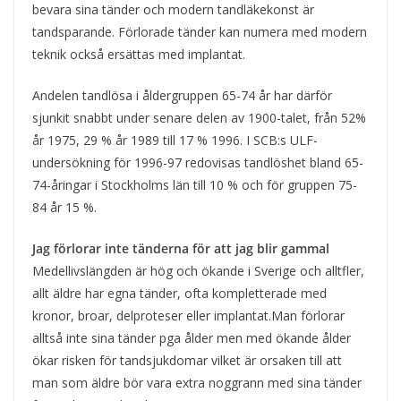
bevara sina tänder och modern tandläkekonst är
tandsparande. Förlorade tänder kan numera med modern
teknik också ersättas med implantat.
Andelen tandlösa i åldergruppen 65-74 år har därför
sjunkit snabbt under senare delen av 1900-talet, från 52%
år 1975, 29 % år 1989 till 17 % 1996. I SCB:s ULF-
undersökning för 1996-97 redovisas tandlöshet bland 65-
74-åringar i Stockholms län till 10 % och för gruppen 75-
84 år 15 %.
Jag förlorar inte tänderna för att jag blir gammal
Medellivslängden är hög och ökande i Sverige och alltfler,
allt äldre har egna tänder, ofta kompletterade med
kronor, broar, delproteser eller implantat.Man förlorar
alltså inte sina tänder pga ålder men med ökande ålder
ökar risken för tandsjukdomar vilket är orsaken till att
man som äldre bör vara extra noggrann med sina tänder