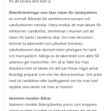
för att bevara dem livet ut.
Ålderförändringar som ökar risken för tandsjukdom
Av normalt åldrande blir slemhinnorna tunnare och
salivfunktionen minskar. Detta innebär att man lättare får
infektioner i tandköttet, slemhinnan i munnen och att
risken för karies i tänderna ökar. Om man dessutom
behöver ta läkemedel som påverkar (minskar)
salivfunktionen ökar därmed risken ytterligare för tand-
och munsjukdom. Många av de läkemedel som äldre får
utskrivna ger muntorrhet. Om så är fallet bör man
diskutera med sin läkare om det kan finnas något annat
likvärdigt preparat som inte har denna biverkan. Och prata
med sin tandläkare eller tandhygienist om hur man bäst
skyddar sina tänder när man är muntorr.
Munnens muskler åldras
Munnens muskler ålderspåverkas precis som kroppens
övriga muskler. Svaghet i tuggmuskulaturen gör att det