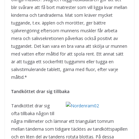
blir svårare att få bort matrester som vill ligga kvar mellan
kinderna och tandraderna. Mat som kräver mycket
tuggande, t.ex. äpplen och morötter, ger bättre
självrengöring eftersom munnens muskler får arbeta
mera och salivsekretionen påverkas också positivt av
tuggandet. Det kan vara en bra vana att skölja ur munnen
med vatten efter måltid för att spola rent. Ett annat sätt
är att tugga ett sockerfritt tuggummi eller tugga en
salivstimulerande tablett, gärna med fluor, efter varje
måltid.*
Tandköttet drar sig tillbaka
Tandköttet drar sig
ofta tillbaka någon till
några millimeter och lämnar ett triangulärt tomrum
mellan tänderna som tidigare täcktes av tandköttspapillen
och en liten del av tandens rotyta blottas. På dessa