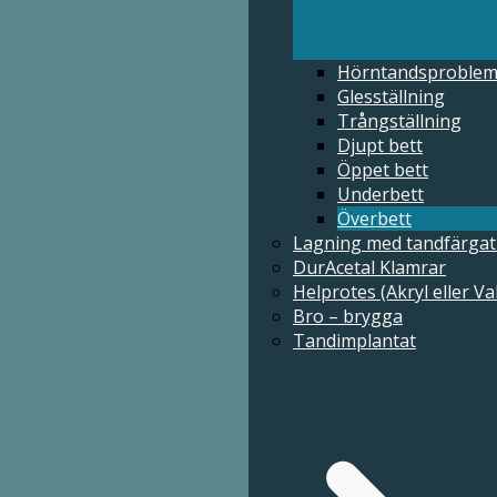
Hörntandsproble
Glesställning
Trångställning
Hörntandsproblem
Djupt bett
Glesställning
Öppet bett
Trångställning
Underbett
Djupt bett
Överbett
Öppet bett
Lagning med tandfärgat
Underbett
DurAcetal Klamrar
Överbett
Helprotes (Akryl eller Va
Lagning med tandfärgat material
Bro – brygga
DurAcetal Klamrar
Tandimplantat
Helprotes (Akryl eller Valplast)
Bro – brygga
Tandimplantat