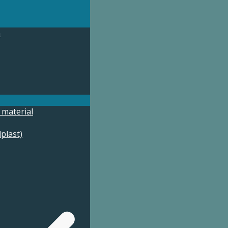
m
 material
lplast)