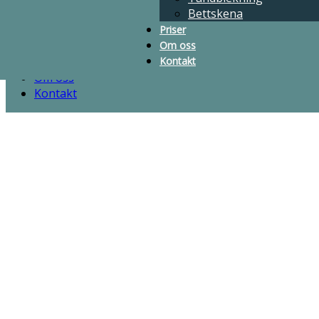
Bettskena
Skalfasad
Tandblekning
Priser
Bettskena
Om oss
Priser
Kontakt
Om oss
Kontakt