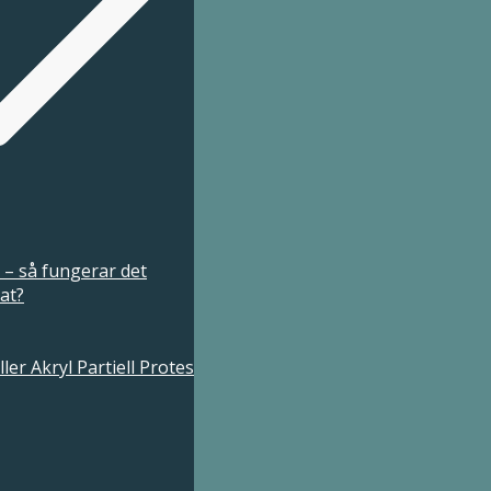
– så fungerar det
at?
ller Akryl Partiell Protes
s