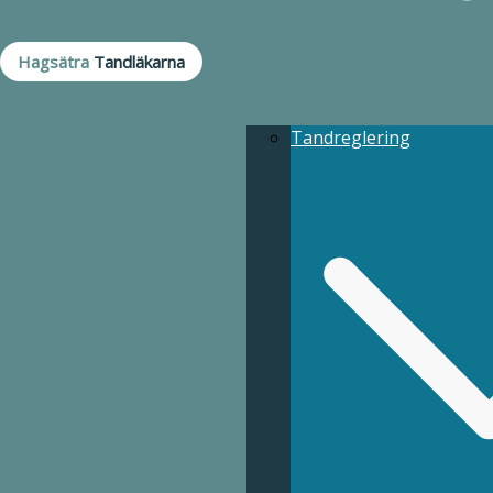
Hagsätra
Tandläkarna
Tandreglering
Tandreglering