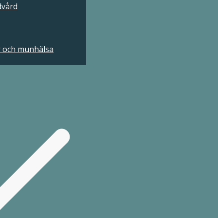
dvård
r och munhälsa