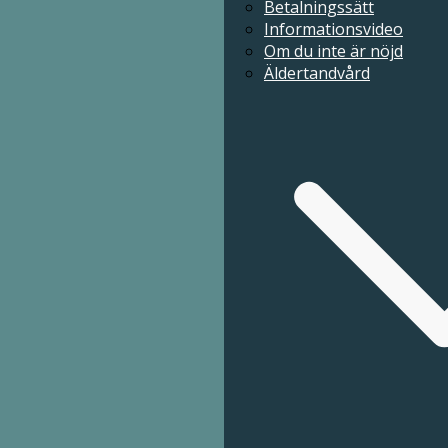
Betalningssätt
Informationsvideo
Om du inte är nöjd
Betalningssätt
Äldertandvård
Informationsvideo
Om du inte är nöjd
Äldertandvård