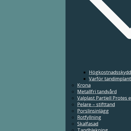
Högkostnadsskydd 
Varför tandimplant
Krona
Högkostnadsskydd – så fungerar det
Metallfri tandvård
Varför tandimplantat?
Valplast Partiell Protes e
Krona
Pelare – stifttand
Metallfri tandvård
Porslinsinlägg
Valplast Partiell Protes eller Akryl Partiell Prote
Rotfyllning
Pelare – stifttand
Skalfasad
Porslinsinlägg
Tandblekning
Rotfyllning