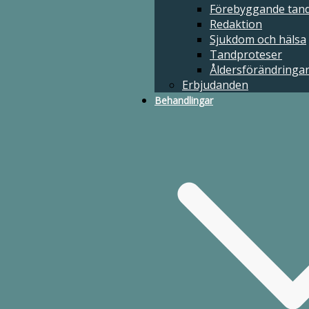
Förebyggande tan
Redaktion
Sjukdom och hälsa
Förebyggande tandvård
Tandproteser
Redaktion
Åldersförändringa
Sjukdom och hälsa
Erbjudanden
Tandproteser
Åldersförändringar och munhälsa
Behandlingar
Erbjudanden
Behandlingar