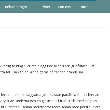
Behandlingar
Priser
Om oss
Kontakt
ig fyllning eller ett inlägg inte blir tillräckligt hållfast. Det
ta fall. Då kan en krona göras på tanden / tänderna.
ör kronmaterialet. Väggarna görs nästan parallella för att kronan
 avtryck av tänderna och en gipsmodell framställs med hjälp av
ld eller titan. Denna metallhätta täcks sedan med porslin i flera