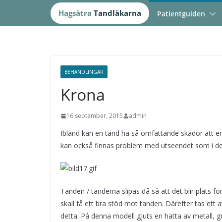
Hoppa
Hagsätra
Tandläkarna
Patientguiden
till
innehåll
BEHANDLINGAR
Krona
16 september, 2015
admin
Ibland kan en tand ha så omfattande skador att en vanl
kan också finnas problem med utseendet som i det
Tanden / tänderna slipas då så att det blir plats f
skall få ett bra stöd mot tanden. Därefter tas ett
detta. På denna modell gjuts en hätta av metall, gu