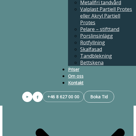
Metallfri tandvård
Valplast Partiell Protes
eller Akryl Partiell
Protes
Hörntandsproblem
Pelare – stifttand
Glesställning
Porslinsinlägg
Trångställning
Rotfyllning
Djupt bett
Skalfasad
Öppet bett
Tandblekning
Underbett
Bettskena
Överbett
Lagning med tandfärgat material
Priser
DurAcetal Klamrar
Om oss
Helprotes (Akryl eller Valplast)
Kontakt
Bro – brygga
Tandimplantat
+46 8 627 00 00
Boka Tid