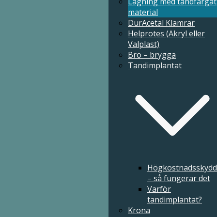
Lagning med tandfärgat
material
DurAcetal Klamrar
Helprotes (Akryl eller
Valplast)
Bro – brygga
Tandimplantat
Tandreglering
Högkostnadsskydd
– så fungerar det
Varför
tandimplantat?
Krona