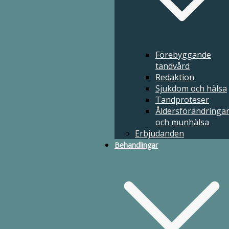
Betalningssätt
Informationsvideo
Om du inte är nöjd
Förebyggande
Äldertandvård
tandvård
Redaktion
Sjukdom och hälsa
Tandproteser
Åldersförändringa
och munhälsa
Erbjudanden
Behandlingar