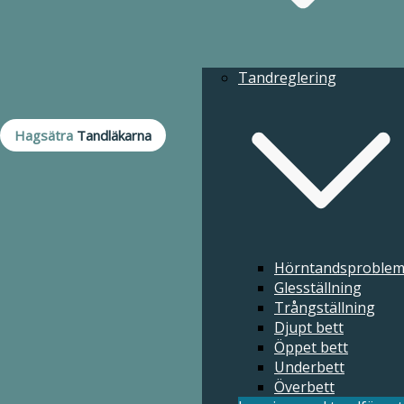
Förebyggande tandvård
Redaktion
Sjukdom och hälsa
Tandreglering
Tandproteser
Åldersförändringar och munhälsa
Hagsätra
Tandläkarna
Erbjudanden
Behandlingar
Hörntandsproble
Glesställning
Trångställning
Djupt bett
Öppet bett
Underbett
Överbett