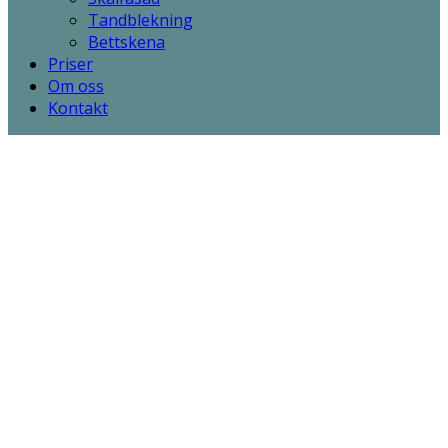
Tandblekning
Bettskena
Priser
Om oss
Kontakt